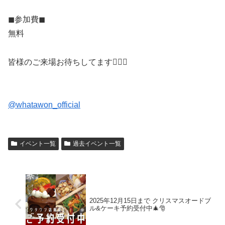
◼︎参加費◼︎
無料
皆様のご来場お待ちしてます🙇‍♀️✨
@whatawon_official
イベント一覧
過去イベント一覧
2025年12月15日まで クリスマスオードブ
ル&ケーキ予約受付中🎄🎅