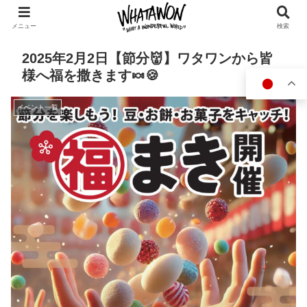
メニュー
検索
2025年2月2日【節分👹】ワタワンから皆
様へ福を撒きます🍬🍪
イベント一覧