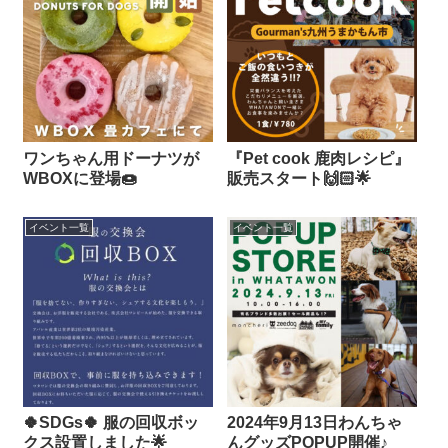
ワンちゃん用ドーナツが
『Pet cook 鹿肉レシピ』
WBOXに登場🍩
販売スタート🙌🏻🌟
イベント一覧
イベント一覧
🍀SDGs🍀 服の回収ボッ
2024年9月13日わんちゃ
クス設置しました🌟
んグッズPOPUP開催♪