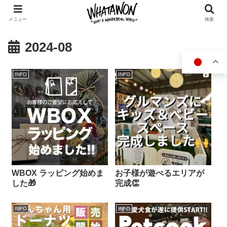
メニュー
検索
2024-08
INFO
INFO
WBOX ラッピング始めま
お子様が遊べるエリアが
した🎁
完成👏
INFO
INFO