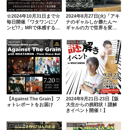
☆2024年10月31日まで☆
2024年8月27日(火)「アキ
毎日開催「ワタワンにゾ
ナのギャルしか勝たん〜
ンビ!?」MRで体感する究
ギャルの力で世界を変え
極ホラー
よう〜」
REPORT
イベント一覧
【Against The Grain】フ
2024年9月21日-23日【阪
ォトレポートをお届け
大生からの挑戦状！謎解
きイベント開催！】
イベント一覧
イベント一覧