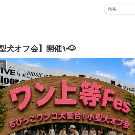
【小型犬オフ会】開催✨🐶
覧