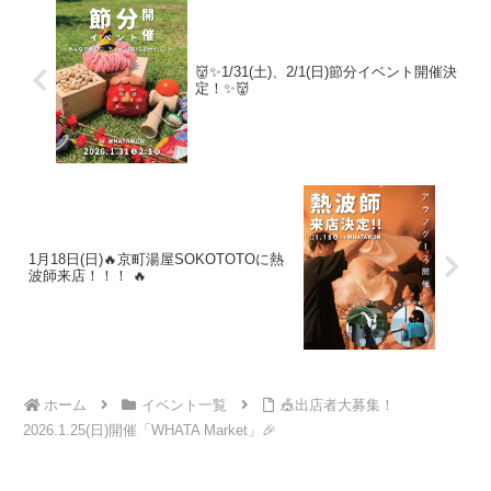
👹✨1/31(土)、2/1(日)節分イベント開催決
定！✨👹
1月18日(日)🔥京町湯屋SOKOTOTOに熱
波師来店！！！ 🔥
ホーム
イベント一覧
🎪出店者大募集！
2026.1.25(日)開催「WHATA Market」🎉