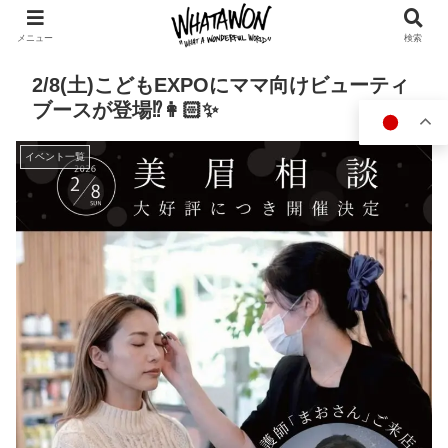
メニュー
検索
2/8(土)こどもEXPOにママ向けビューティ
ブースが登場⁉︎👩🏻✨
イベント一覧