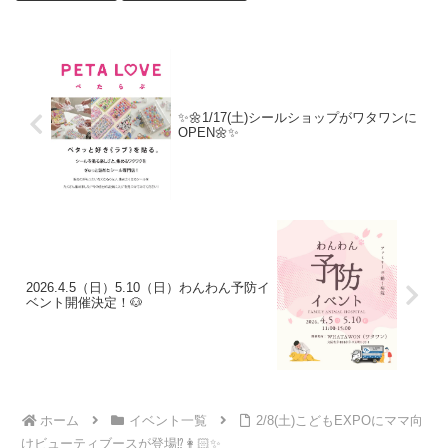
✨🌼1/17(土)シールショップがワタワンに
OPEN🌼✨
2026.4.5（日）5.10（日）わんわん予防イ
ベント開催決定！🐶
ホーム
イベント一覧
2/8(土)こどもEXPOにママ向
けビューティブースが登場⁉︎👩🏻✨