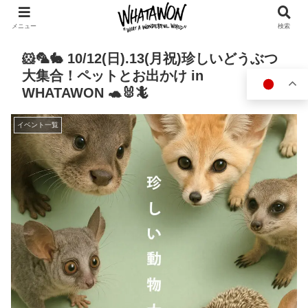
メニュー
検索
🐹🦜🐇 10/12(日).13(月祝)珍しいどうぶつ
大集合！ペットとお出かけ in
WHATAWON 🐢🐰🦎
イベント一覧