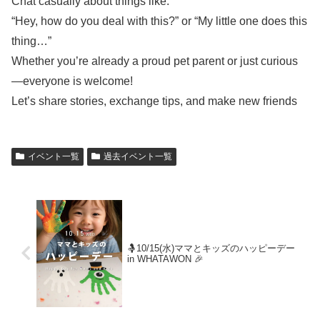
Chat casually about things like:
“Hey, how do you deal with this?” or “My little one does this
thing…”
Whether you’re already a proud pet parent or just curious
—everyone is welcome!
Let’s share stories, exchange tips, and make new friends
イベント一覧
過去イベント一覧
🤱10/15(水)ママとキッズのハッピーデー
in WHATAWON 🎉