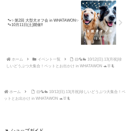
🐾✨第2回 大型犬オフ会 in WHATAWON✨
🐾10月11日(土)開催‼️
ホーム
イベント一覧
🐹🦜🐇 10/12(日).13(月祝)珍
しいどうぶつ大集合！ペットとお出かけ in WHATAWON 🐢🐰🦎
ホーム
🐹🦜🐇 10/12(日).13(月祝)珍しいどうぶつ大集合！ペ
ットとお出かけ in WHATAWON 🐢🐰🦎
ショップガイド