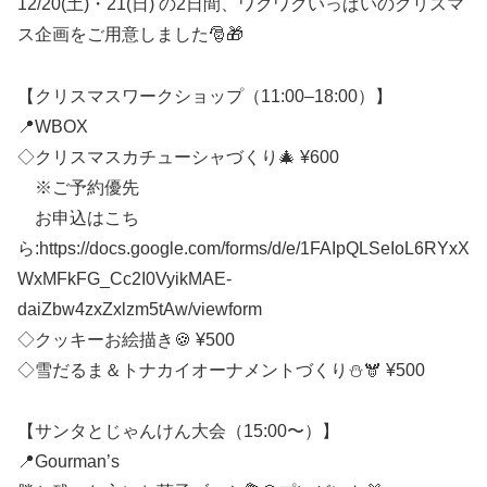
12/20(土)・21(日) の2日間、ワクワクいっぱいのクリスマ
ス企画をご用意しました🎅🎁
【クリスマスワークショップ（11:00–18:00）】
📍WBOX
◇クリスマスカチューシャづくり🎄 ¥600
※ご予約優先
お申込はこち
ら:https://docs.google.com/forms/d/e/1FAIpQLSeIoL6RYxX
WxMFkFG_Cc2I0VyikMAE-
daiZbw4zxZxlzm5tAw/viewform
◇クッキーお絵描き🍪 ¥500
◇雪だるま＆トナカイオーナメントづくり⛄️🫎 ¥500
【サンタとじゃんけん大会（15:00〜）】
📍Gourman’s