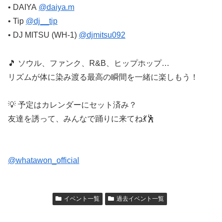
• DAIYA
@daiya.m
• Tip
@dj__tip
• DJ MITSU (WH-1)
@djmitsu092
🎵 ソウル、ファンク、R&B、ヒップホップ…
リズムが体に染み渡る最高の瞬間を一緒に楽しもう！
💡 予定はカレンダーにセット済み？
友達を誘って、みんなで踊りに来てね💃🕺
@whatawon_official
イベント一覧
過去イベント一覧