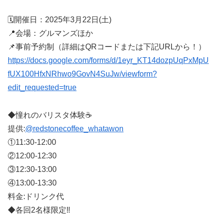
🗓開催日：2025年3月22日(土)
📍会場：グルマンズほか
📌事前予約制（詳細はQRコードまたは下記URLから！）
https://docs.google.com/forms/d/1eyr_KT14dozpUqPxMpU
fUX100HfxNRhwo9GovN4SuJw/viewform?
edit_requested=true
◆憧れのバリスタ体験☕️
提供:
@redstonecoffee_whatawon
①11:30-12:00
②12:00-12:30
③12:30-13:00
④13:00-13:30
料金:ドリンク代
◆各回2名様限定‼︎