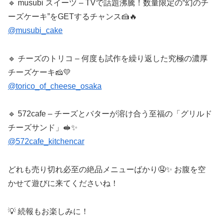
🔹 musubi スイーツ – TVで話題沸騰！数量限定の“幻のチ
ーズケーキ”をGETするチャンス🍰🔥
@musubi_cake
🔹 チーズのトリコ – 何度も試作を繰り返した究極の濃厚
チーズケーキ🧀💛
@torico_of_cheese_osaka
🔹 572cafe – チーズとバターが溶け合う至福の「グリルド
チーズサンド」🥪✨
@572cafe_kitchencar
どれも売り切れ必至の絶品メニューばかり🤤✨ お腹を空
かせて遊びに来てくださいね！
💡 続報もお楽しみに！