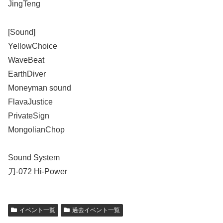
JingTeng
[Sound]
YellowChoice
WaveBeat
EarthDiver
Moneyman sound
FlavaJustice
PrivateSign
MongolianChop
Sound System
刀-072 Hi-Power
イベント一覧
過去イベント一覧