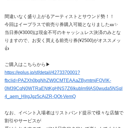
間違いなく盛り上がるアーティストとサウンド勢！！
今回はイープラスで前売り券購入可能となりました🎫✨
当日券(¥3000)は現金不可のキャッシュレス決済のみとな
りますので、お安く買える前売り券(¥2500)がオススメッ
👍
ご購入はこちらから▶︎
https://eplus.jp/sf/detail/4273370001?
fbclid=PAZXh0bgNhZW0CMTEAAaZBymtmjFQVlK-
0M39CqN0WTRaENtKgHNS7Z6lkublm9IAS0wuda5NSql
4_aem_HIrgJgz5cAjZR-QOt-VemQ
なお、イベント入場者はリストバンド提示で様々な店舗で
割引やサービスが