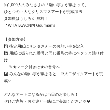
約1,000人のみなさまの「願い事」が集まって、
ひとつの巨大なクリスマスアートが完成🎅🎁
参加費はもちろん 無料！
📍WHATAWON内 Gourman’s
【参加方法】
1️⃣ 指定用紙にサンタさんへのお願い事を記入
2️⃣ 用紙に振られた番号と同じ番号の枠にペタッと貼り付
け
※★マーク付きは★の番号へ！
3️⃣ みんなの願い事が集まると…巨大モザイクアートが完
成✨
どんなアートになるかは当日のお楽しみ！
ぜひご家族・お友達と一緒にご参加ください💚❤️