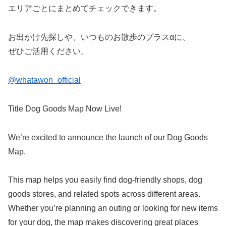
エリアごとにまとめてチェックできます。
お出かけ先探しや、いつものお散歩のプラスαに、
ぜひご活用ください。
@whatawon_official
Title Dog Goods Map Now Live!
We’re excited to announce the launch of our Dog Goods
Map.
This map helps you easily find dog-friendly shops, dog
goods stores, and related spots across different areas.
Whether you’re planning an outing or looking for new items
for your dog, the map makes discovering great places