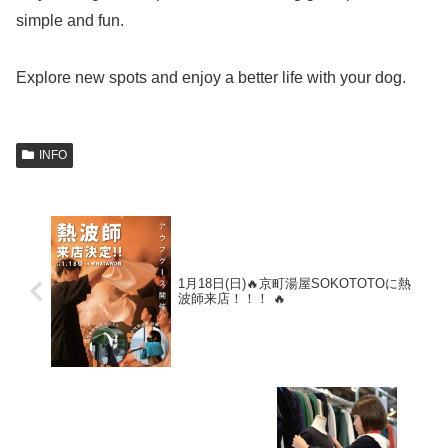
simple and fun.
Explore new spots and enjoy a better life with your dog.
INFO
1月18日(日)🔥京町湯屋SOKOTOTOに熱
波師来店！！！ 🔥