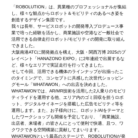
「ROBOLUTION」は、異業種のプロフェッショナルが集結
し、様々な観点からロボット＆モビリティのあるべき姿を
創造するデザイン集団です。
我々は長年、サービスロボットの開発導入プロデュース事
業で培った経験を活かし、商業施設や空港など一般社会で
活用できる自律走行ロボット/モビリティの開発に取り組ん
できました。
大阪南港ATCに開発拠点を構え、大阪・関西万博 2025のプ
レイベント「HANAZONO EXPO」に2年連続で出展するな
ど、様々なエリアで実証走行を行ってきました。
そして今回、活用できる機体のラインナップが出揃ったこ
のタイミングで、コンセプトに共感した次世代ショッピン
グモール「WHATAWON」への出店を決めました。
WHATAWONでは、AR/MR技術を活用した2人乗りのモビリ
ティライドを運用する他、エリア内のゴミ回収を担うロボ
ット、デジタルサイネージを搭載した広告モビリティ等を
運用します。また、お子様向けに、ロボット/AIをテーマと
したワークショップも開催を予定しており、「商業施設、
出店者、来場者」の皆さんにとって便利で快適、且つ、ワ
クワクできる空間構築に貢献してまいります。
WHATAWONという最高のステージで、ROBOLUTIONが発