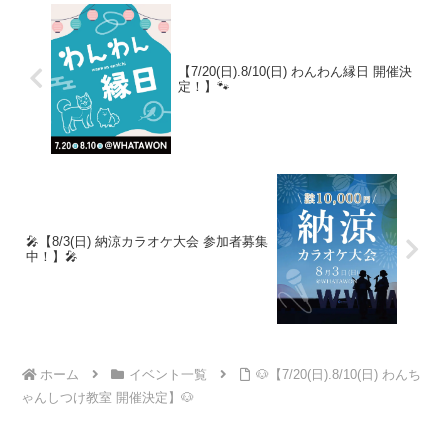
【7/20(日).8/10(日) わんわん縁日 開催決
定！】🐾
🎤【8/3(日) 納涼カラオケ大会 参加者募集
中！】🎤
ホーム
イベント一覧
🐶【7/20(日).8/10(日) わんち
ゃんしつけ教室 開催決定】🐶