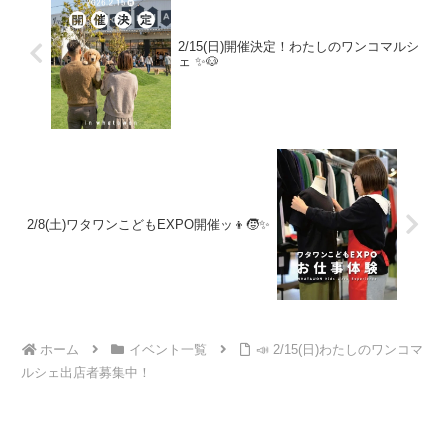
2/15(日)開催決定！わたしのワンコマルシ
ェ ✨🐶
2/8(土)ワタワンこどもEXPO開催ッ👦🧒✨
ホーム
イベント一覧
📣 2/15(日)わたしのワンコマ
ルシェ出店者募集中！