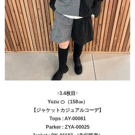
↑3.4枚目↑
Yuzu 🍊（158㎝）
【ジャケットカジュアルコーデ】
Tops : AY-00061
Parker : ZYA-00025