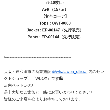
↑9.10枚目↑
Ai🍀（157㎝）
【甘辛コーデ】
Tops : OWT-0083
Jacket : EP-00147（先行販売）
Pants : EP-00144（先行販売）
✁┈┈┈┈┈┈┈┈┈┈┈┈┈┈┈┈┈┈┈┈┈┈┈┈┈┈
大阪・岸和田市の商業施設
@whatawon_official
内のセレ
クトショップ、『WBOX』です🛍
店内ペットOK🐶
是非大切なご家族と一緒にお買いまわりください♪
皆様のご来店を心よりお待ちしております。